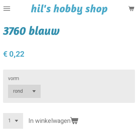
hil's hobby shop
Ga
direct
naar
3760 blauw
de
hoofdinhoud
€ 0,22
vorm
In winkelwagen