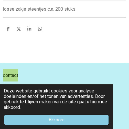
losse zakje steentjes c.a. 200 stuks
D
D
S
D
e
e
h
e
l
e
a
l
e
l
r
e
n
e
n
contact
hils hobby shop
Deze website gebruikt cookies voor analyse-
doeleinden en/of het tonen van advertenties. Door
email info@hilshobbyshop.nl
gebruik te blijven maken van de site gaat u hiermee
akkoord.
kvk 71391827
© 2026 hilshobbyshop
Akkoord