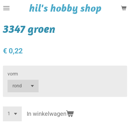
hil's hobby shop
Ga
direct
naar
3347 groen
de
hoofdinhoud
€ 0,22
vorm
In winkelwagen