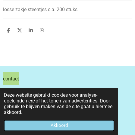
losse zakje steentjes c.a. 200 stuks
D
D
S
D
e
e
h
e
l
e
a
l
e
l
r
e
n
e
n
contact
hils hobby shop
Deze website gebruikt cookies voor analyse-
doeleinden en/of het tonen van advertenties. Door
email info@hilshobbyshop.nl
gebruik te blijven maken van de site gaat u hiermee
akkoord.
kvk 71391827
© 2026 hilshobbyshop
Akkoord