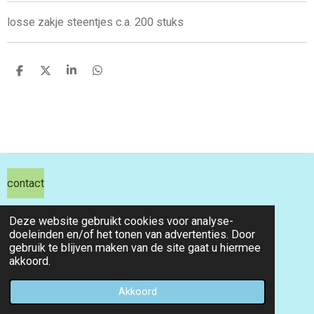
losse zakje steentjes c.a. 200 stuks
D
D
S
D
e
e
h
e
l
e
a
l
e
l
r
e
n
e
n
contact
hils hobby shop
Deze website gebruikt cookies voor analyse-
doeleinden en/of het tonen van advertenties. Door
email info@hilshobbyshop.nl
gebruik te blijven maken van de site gaat u hiermee
akkoord.
kvk 71391827
© 2026 hilshobbyshop
Akkoord