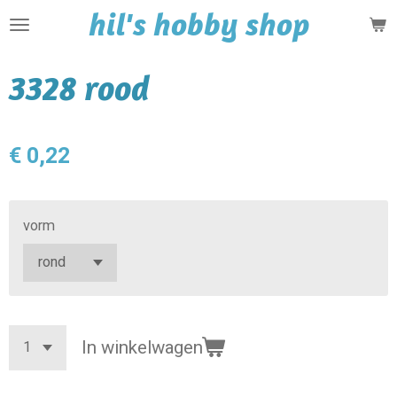
hil's hobby shop
Ga
direct
naar
3328 rood
de
hoofdinhoud
€ 0,22
vorm
In winkelwagen