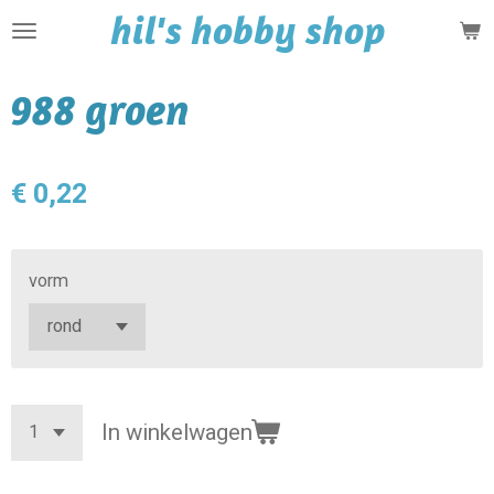
hil's hobby shop
Ga
direct
naar
988 groen
de
hoofdinhoud
€ 0,22
vorm
In winkelwagen