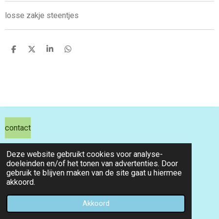
losse zakje steentjes
D
D
S
D
e
e
h
e
l
e
a
l
e
l
r
e
n
e
n
contact
hils hobby shop
Deze website gebruikt cookies voor analyse-
doeleinden en/of het tonen van advertenties. Door
email info@hilshobbyshop.nl
gebruik te blijven maken van de site gaat u hiermee
akkoord.
kvk 71391827
© 2026 hilshobbyshop
Akkoord