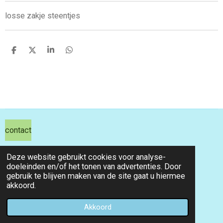
losse zakje steentjes
D
D
S
D
e
e
h
e
l
e
a
l
e
l
r
e
n
e
n
contact
hils hobby shop
Deze website gebruikt cookies voor analyse-
doeleinden en/of het tonen van advertenties. Door
email info@hilshobbyshop.nl
gebruik te blijven maken van de site gaat u hiermee
akkoord.
kvk 71391827
© 2026 hilshobbyshop
Akkoord