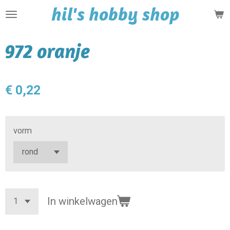
hil's hobby shop
Ga
direct
naar
972 oranje
de
hoofdinhoud
€ 0,22
vorm
In winkelwagen