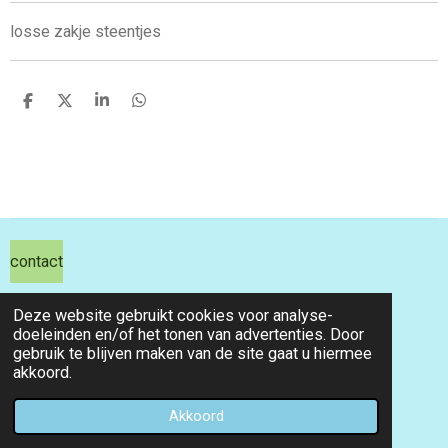
losse zakje steentjes
D
D
S
D
e
e
h
e
l
e
a
l
e
l
r
e
n
e
n
contact
hils hobby shop
Deze website gebruikt cookies voor analyse-
doeleinden en/of het tonen van advertenties. Door
email info@hilshobbyshop.nl
gebruik te blijven maken van de site gaat u hiermee
akkoord.
kvk 71391827
© 2026 hilshobbyshop
Akkoord