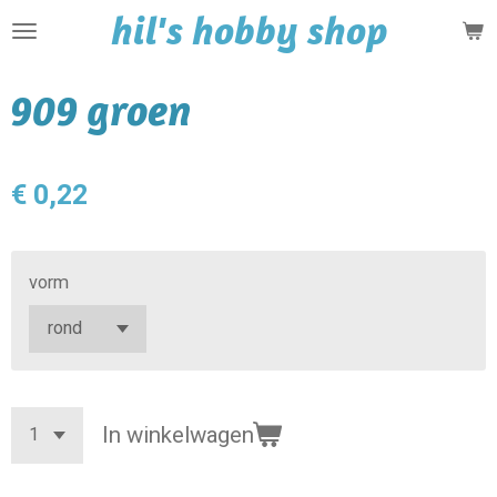
hil's hobby shop
Ga
direct
naar
909 groen
de
hoofdinhoud
€ 0,22
vorm
In winkelwagen