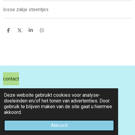
losse zakje steentjes
D
D
S
D
e
e
h
e
l
e
a
l
e
l
r
e
n
e
n
contact
hils hobby shop
Deze website gebruikt cookies voor analyse-
doeleinden en/of het tonen van advertenties. Door
email info@hilshobbyshop.nl
gebruik te blijven maken van de site gaat u hiermee
akkoord.
kvk 71391827
© 2026 hilshobbyshop
Akkoord