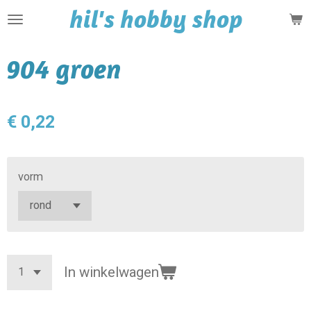
hil's hobby shop
Ga
direct
naar
904 groen
de
hoofdinhoud
€ 0,22
vorm
In winkelwagen