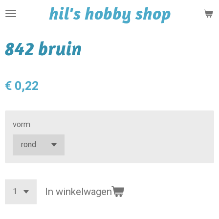
hil's hobby shop
Ga
direct
naar
842 bruin
de
hoofdinhoud
€ 0,22
vorm
In winkelwagen