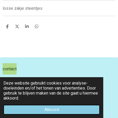
losse zakje steentjes
D
D
S
D
e
e
h
e
l
e
a
l
e
l
r
e
n
e
n
contact
hils hobby shop
Deze website gebruikt cookies voor analyse-
doeleinden en/of het tonen van advertenties. Door
email info@hilshobbyshop.nl
gebruik te blijven maken van de site gaat u hiermee
akkoord.
kvk 71391827
© 2026 hilshobbyshop
Akkoord