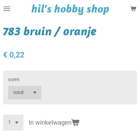
hil's hobby shop
Ga
direct
naar
783 bruin / oranje
de
hoofdinhoud
€ 0,22
vorm
In winkelwagen