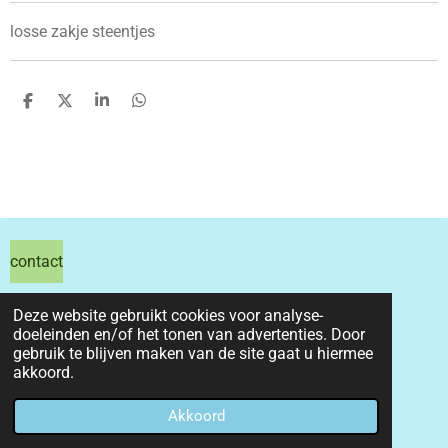
losse zakje steentjes
D
D
S
D
e
e
h
e
l
e
a
l
e
l
r
e
n
e
n
contact
hils hobby shop
Deze website gebruikt cookies voor analyse-
doeleinden en/of het tonen van advertenties. Door
email info@hilshobbyshop.nl
gebruik te blijven maken van de site gaat u hiermee
akkoord.
kvk 71391827
© 2026 hilshobbyshop
Akkoord