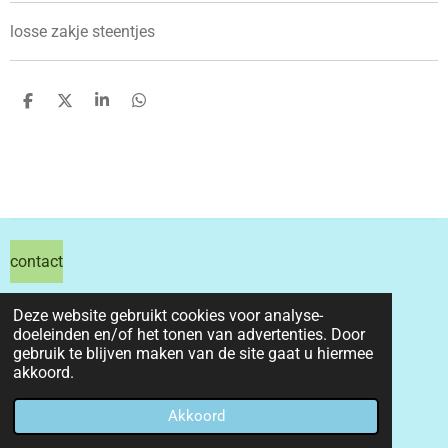
losse zakje steentjes
D
D
S
D
e
e
h
e
l
e
a
l
e
l
r
e
n
e
n
contact
hils hobby shop
Deze website gebruikt cookies voor analyse-
doeleinden en/of het tonen van advertenties. Door
email info@hilshobbyshop.nl
gebruik te blijven maken van de site gaat u hiermee
akkoord.
kvk 71391827
© 2026 hilshobbyshop
Akkoord