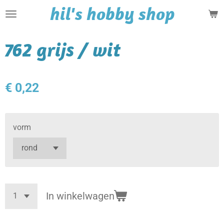
hil's hobby shop
Ga
direct
naar
762 grijs / wit
de
hoofdinhoud
€ 0,22
vorm
In winkelwagen