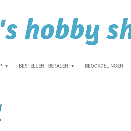
l's hobby s
OP
BESTELLEN - BETALEN
BEOORDELINGEN
l