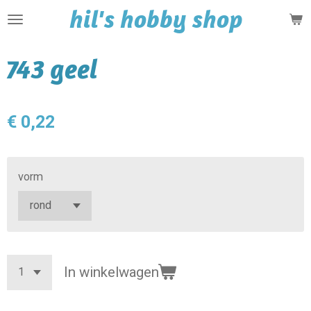
hil's hobby shop
Ga
direct
naar
743 geel
de
hoofdinhoud
€ 0,22
vorm
In winkelwagen