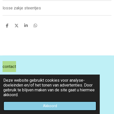
losse zakje steentjes
D
D
S
D
e
e
h
e
l
e
a
l
e
l
r
e
n
e
n
contact
hils hobby shop
Deze website gebruikt cookies voor analyse-
doeleinden en/of het tonen van advertenties. Door
email info@hilshobbyshop.nl
gebruik te blijven maken van de site gaat u hiermee
akkoord.
kvk 71391827
© 2026 hilshobbyshop
Akkoord