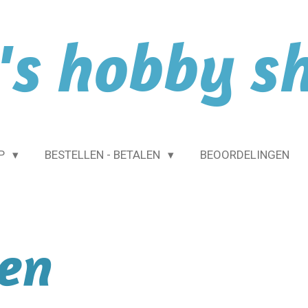
l's hobby s
OP
BESTELLEN - BETALEN
BEOORDELINGEN
oen