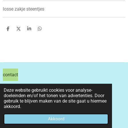
losse zakje steentjes
D
D
S
D
e
e
h
e
l
e
a
l
e
l
r
e
n
e
n
contact
hils hobby shop
Deze website gebruikt cookies voor analyse-
doeleinden en/of het tonen van advertenties. Door
email info@hilshobbyshop.nl
gebruik te blijven maken van de site gaat u hiermee
akkoord.
kvk 71391827
© 2026 hilshobbyshop
Akkoord