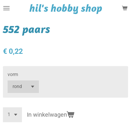
hil's hobby shop
Ga
direct
naar
552 paars
de
hoofdinhoud
€ 0,22
vorm
In winkelwagen