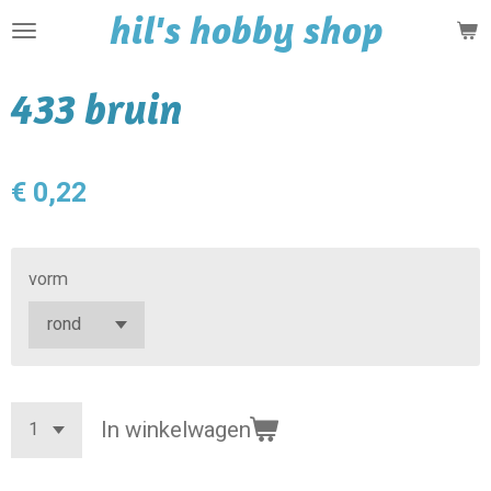
hil's hobby shop
Ga
direct
naar
433 bruin
de
hoofdinhoud
€ 0,22
vorm
In winkelwagen