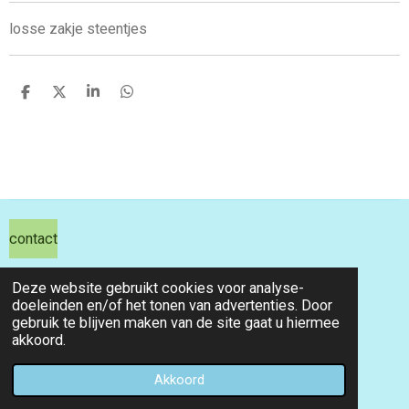
losse zakje steentjes
D
D
S
D
e
e
h
e
l
e
a
l
e
l
r
e
n
e
n
contact
hils hobby shop
Deze website gebruikt cookies voor analyse-
doeleinden en/of het tonen van advertenties. Door
email info@hilshobbyshop.nl
gebruik te blijven maken van de site gaat u hiermee
akkoord.
kvk 71391827
© 2026 hilshobbyshop
Akkoord