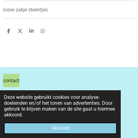
losse zakje steentjes
D
D
S
D
e
e
h
e
l
e
a
l
e
l
r
e
n
e
n
contact
hils hobby shop
Deze website gebruikt cookies voor analyse-
doeleinden en/of het tonen van advertenties. Door
email info@hilshobbyshop.nl
gebruik te blijven maken van de site gaat u hiermee
akkoord.
kvk 71391827
© 2026 hilshobbyshop
Akkoord