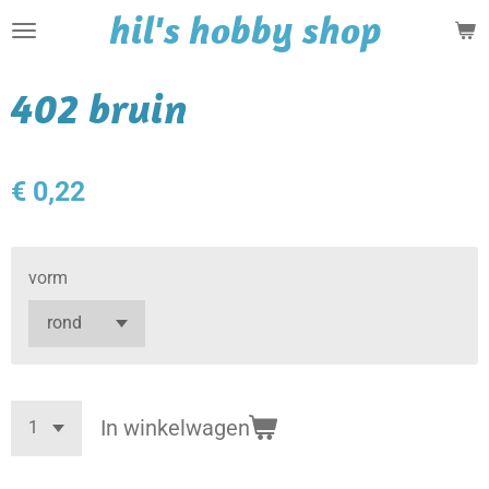
hil's hobby shop
Ga
direct
naar
402 bruin
de
hoofdinhoud
€ 0,22
vorm
In winkelwagen