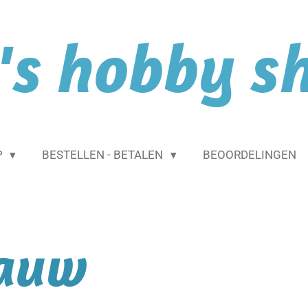
l's hobby s
P
BESTELLEN - BETALEN
BEOORDELINGEN
lauw