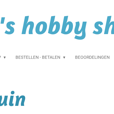
l's hobby s
P
BESTELLEN - BETALEN
BEOORDELINGEN
uin