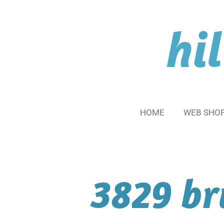
Ga
direct
hi
naar
de
hoofdinhoud
HOME
WEB SHO
3829 br