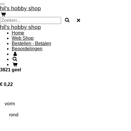
Ga
hil's hobby shop
direct
naar
de
hoofdinhoud
hil's hobby shop
Home
Web Shop
Bestellen - Betalen
Beoordelingen
3821 geel
€ 0,22
vorm