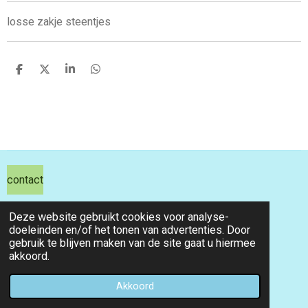
losse zakje steentjes
D
D
S
D
e
e
h
e
l
e
a
l
e
l
r
e
n
e
n
contact
hils hobby shop
Deze website gebruikt cookies voor analyse-
doeleinden en/of het tonen van advertenties. Door
email info@hilshobbyshop.nl
gebruik te blijven maken van de site gaat u hiermee
akkoord.
kvk 71391827
© 2026 hilshobbyshop
Akkoord