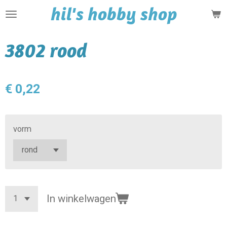
hil's hobby shop
Ga
direct
naar
3802 rood
de
hoofdinhoud
€ 0,22
vorm
In winkelwagen