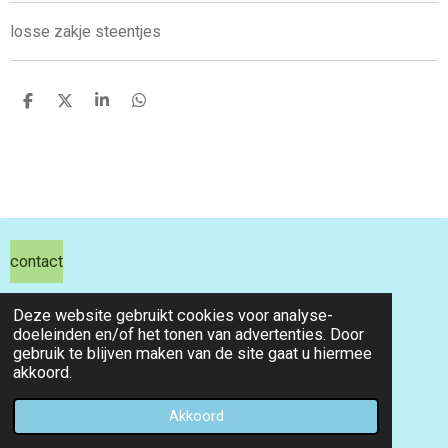
losse zakje steentjes
D
D
S
D
e
e
h
e
l
e
a
l
e
l
r
e
n
e
n
contact
hils hobby shop
Deze website gebruikt cookies voor analyse-
doeleinden en/of het tonen van advertenties. Door
email info@hilshobbyshop.nl
gebruik te blijven maken van de site gaat u hiermee
akkoord.
kvk 71391827
© 2026 hilshobbyshop
Akkoord