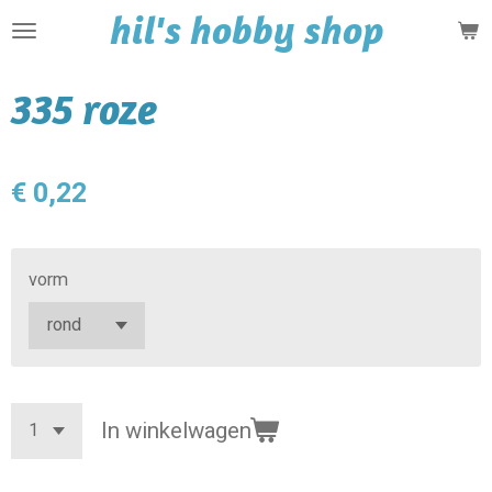
hil's hobby shop
Ga
direct
naar
335 roze
de
hoofdinhoud
€ 0,22
vorm
In winkelwagen