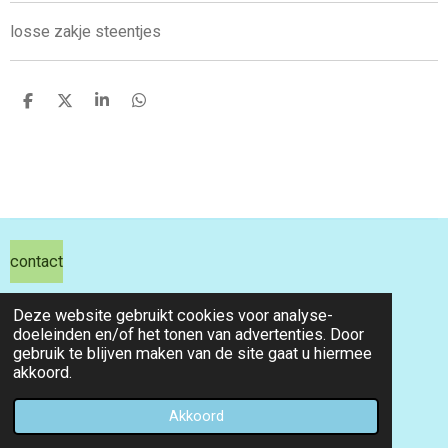
losse zakje steentjes
D
D
S
D
e
e
h
e
l
e
a
l
e
l
r
e
n
e
n
contact
hils hobby shop
Deze website gebruikt cookies voor analyse-
doeleinden en/of het tonen van advertenties. Door
email info@hilshobbyshop.nl
gebruik te blijven maken van de site gaat u hiermee
akkoord.
kvk 71391827
© 2026 hilshobbyshop
Akkoord