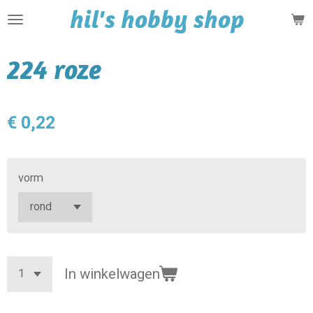
hil's hobby shop
Ga
direct
naar
224 roze
de
hoofdinhoud
€ 0,22
vorm
In winkelwagen