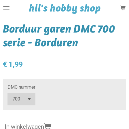
hil's hobby shop
Ga
direct
naar
Borduur garen DMC 700
de
hoofdinhoud
serie - Borduren
€ 1,99
DMC nummer
In winkelwagen