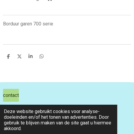
Borduur garen 700 serie
D
D
S
D
e
e
h
e
l
e
a
l
e
l
r
e
n
e
n
contact
hils hobby shop
Deze website gebruikt cookies voor analyse-
doeleinden en/of het tonen van advertenties. Door
email info@hilshobbyshop.nl
gebruik te blijven maken van de site gaat u hiermee
akkoord.